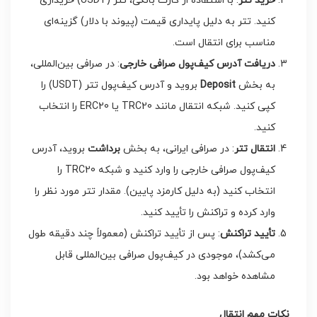
خرید تتر
: با استفاده از کارت بانکی، تتر (USDT) خریداری
کنید. تتر به دلیل پایداری قیمت (پیوند با دلار) گزینه‌ای
مناسب برای انتقال است.
دریافت آدرس کیف‌پول صرافی خارجی
: در صرافی بین‌المللی،
به بخش
Deposit
بروید و آدرس کیف‌پول تتر (USDT) را
کپی کنید. شبکه انتقال مانند TRC20 یا ERC20 را انتخاب
کنید.
انتقال تتر
: در صرافی ایرانی، به بخش
برداشت
بروید، آدرس
کیف‌پول صرافی خارجی را وارد کنید و شبکه TRC20 را
انتخاب کنید (به دلیل کارمزد پایین). مقدار تتر مورد نظر را
وارد کرده و تراکنش را تأیید کنید.
تأیید تراکنش
: پس از تأیید تراکنش (معمولاً چند دقیقه طول
می‌کشد)، موجودی در کیف‌پول صرافی بین‌المللی قابل
مشاهده خواهد بود.
نکات مهم انتقال