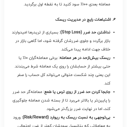
معامله بعدی ۱۰۰٪ سود کنید تا به نقطه اول برگردید.
📌
اشتباهات رایج در مدیریت ریسک
نداشتن حد ضرر
(Stop Loss):
بسیاری از تریدرها امیدوارند
بازار برگردد و جلوی ضررشان گرفته شود، اما گاهی بازار در
خلاف جهت ادامه پیدا می‌کند.
ریسک بیش‌ازحد در هر معامله
:
برخی معامله‌گران ۱۰٪ یا
حتی بیشتر از حسابشان را روی یک معامله شرط می‌بندند.
این یعنی چند شکست متوالی می‌تواند کل حساب را صفر
کند.
جابجا کردن حد ضرر از روی ترس یا طمع
:
معامله‌گر حد ضرر
را پایین‌تر یا بالاتر می‌برد تا از بسته شدن معامله جلوگیری
کند، اما در نهایت ضرر بزرگ‌تر می‌شود.
بی‌توجهی به نسبت ریسک به ریوارد
(Risk/Reward):
ورود
به معاملاتی که پتانسیل سودشان کمتر از ضرر احتمالی