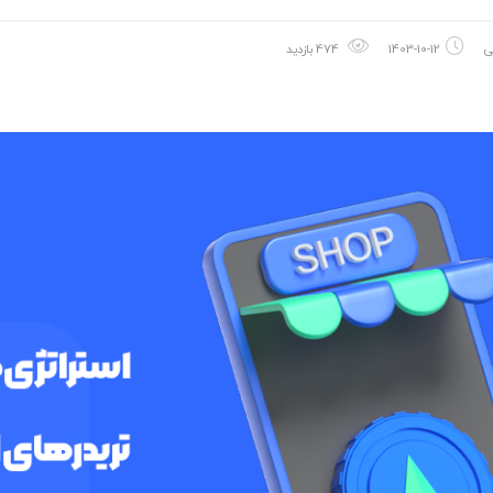
ی
1403-10-12
474 بازدید