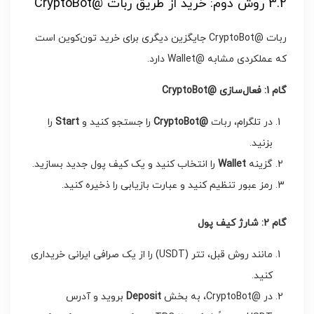
3.2 روش دوم: خرید از طریق ربات @CryptoBot
ربات @CryptoBot جایگزین دیگری برای خرید تون‌کوین است
که عملکردی مشابه @Wallet دارد.
گام 1: فعال‌سازی
@CryptoBot
در تلگرام، ربات
@CryptoBot
را جستجو کنید و
Start
را
بزنید.
گزینه
Wallet
را انتخاب کنید و یک کیف پول جدید بسازید.
رمز عبور تنظیم کنید و عبارت بازیابی را ذخیره کنید.
گام 2: شارژ کیف پول
مانند روش قبل، تتر (USDT) را از یک صرافی ایرانی خریداری
کنید.
در @CryptoBot، به بخش
Deposit
بروید و آدرس