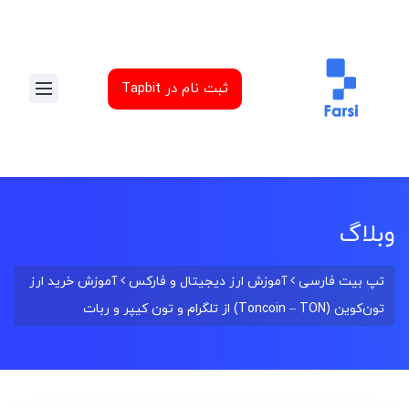
ثبت نام در Tapbit
وبلاگ
تپ بیت فارسی
آموزش ارز دیجیتال و فارکس
آموزش خرید ارز
تون‌کوین (Toncoin – TON) از تلگرام و تون کیپر و ربات