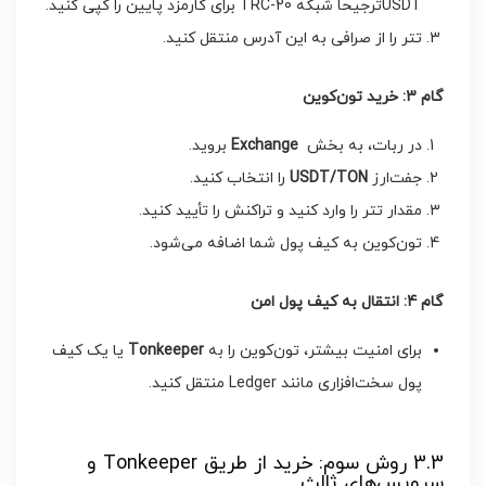
USDTترجیحاً شبکه TRC-20 برای کارمزد پایین را کپی کنید.
تتر را از صرافی به این آدرس منتقل کنید.
گام 3: خرید تون‌کوین
در ربات، به بخش
Exchange
بروید.
جفت‌ارز
USDT/TON
را انتخاب کنید.
مقدار تتر را وارد کنید و تراکنش را تأیید کنید.
تون‌کوین به کیف پول شما اضافه می‌شود.
گام 4: انتقال به کیف پول امن
برای امنیت بیشتر، تون‌کوین را به
Tonkeeper
یا یک کیف
پول سخت‌افزاری مانند Ledger منتقل کنید.
3.3 روش سوم: خرید از طریق Tonkeeper و
سرویس‌های ثالث