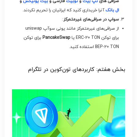
صرافی های
تپ بیت
و
توبیت
فارسی و
بیت یونیکس
و
ال بانک
آنرا خریداری کنید که ایرانیان را تحریم نکردند.
سواپ در صرافی‌های غیرمتمرکز
:
از صرافی‌های غیرمتمرکز مانند یونی سوآپ uniswap
برای توکن ERC-20 TON یا
PancakeSwap
برای توکن
BEP-20 TON استفاده کنید.
بخش هفتم: کاربردهای تون‌کوین در تلگرام