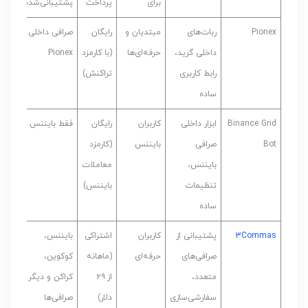
برای
پرداخت
پشتیبانی‌شده
Pionex
ربات‌های
مبتدیان و
رایگان
صرافی داخلی
داخلی گرید،
حرفه‌ای‌ها
(با کارمزد
Pionex
رابط کاربری
تراکنش)
ساده
Binance Grid
ابزار داخلی
کاربران
رایگان
فقط بایننس
Bot
صرافی
بایننس
(کارمزد
بایننس،
معاملات
تنظیمات
بایننس)
ساده
3Commas
پشتیبانی از
کاربران
اشتراکی
بایننس،
صرافی‌های
حرفه‌ای
(ماهانه
کوکوین،
متعدد،
از ۲۹
کراکن و دیگر
سفارشی‌سازی
دلار)
صرافی‌ها