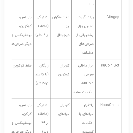
بالا
Bitsgap
ربات گرید،
معامله‌گران
اشتراکی
بایننس،
تحلیل بازار،
ارز
(ماهانه
کوکوین،
پشتیبانی از
دیجیتال
از ۱۹ دلار)
بیتفینکس و
صرافی‌های
دیگر صرافی‌ها
مختلف
KuCoin Bot
ابزار داخلی
کاربران
رایگان
فقط کوکوین
صرافی
کوکوین
(با کارمزد
KuCoin،
تراکنش)
امکانات ساده
HaasOnline
پلتفرم
کاربران
اشتراکی
بایننس،
حرفه‌ای با
حرفه‌ای
(ماهانه
کراکن،
امکانات
از ۴۹
بیتفینکس و
گسترده
دلار)
دیگر صرافی‌ها