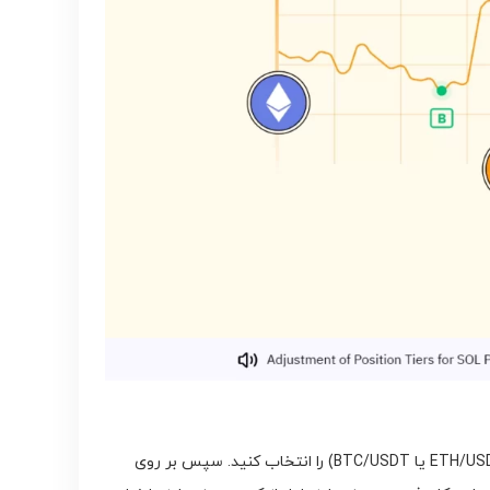
پس از ورود به بخش مشتقات، فهرستی از جفت ارزها به شما نمایش داده خواهد شد. از میان این جفت ارزها، ارز مورد نظر خود (مثل ETH/USDT یا BTC/USDT) را انتخاب کنید. سپس بر روی