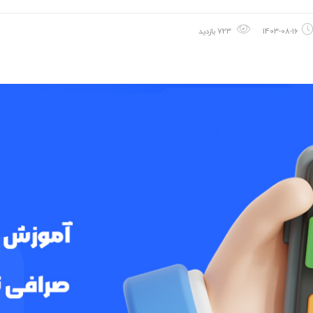
1403-08-16
723 بازدید