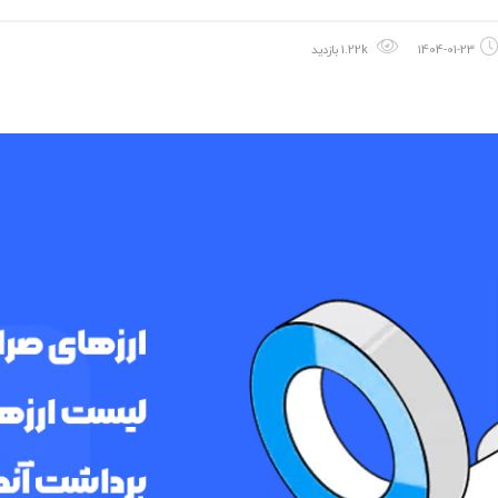
1404-01-23
1.22k بازدید