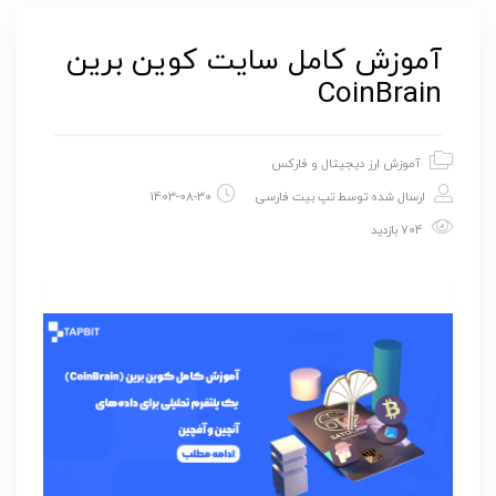
آموزش کامل سایت کوین برین
CoinBrain
آموزش ارز دیجیتال و فارکس
ارسال شده توسط
تپ بیت فارسی
1403-08-30
704 بازدید