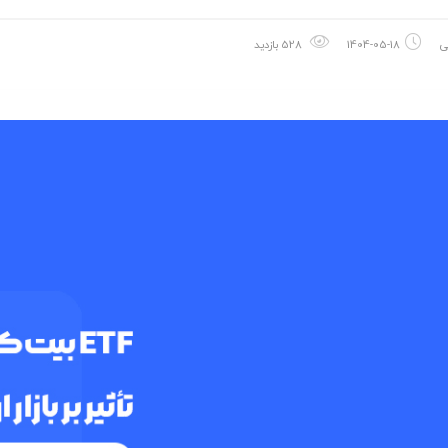
ی
1404-05-18
528 بازدید