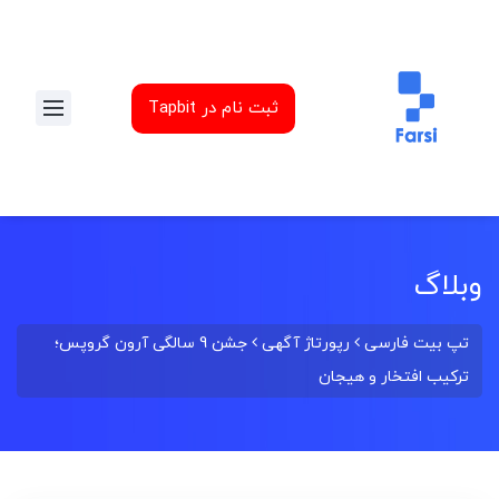
ثبت نام در Tapbit
وبلاگ
تپ بیت فارسی
رپورتاژ آگهی
جشن 9 سالگی آرون گروپس؛
ترکیب افتخار و هیجان