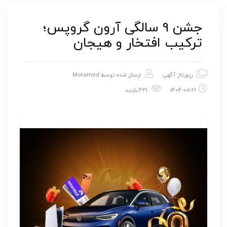
جشن 9 سالگی آرون گروپس؛
ترکیب افتخار و هیجان
رپورتاژ آگهی
ارسال شده توسط
Motamed
1404-08-21
431 بازدید