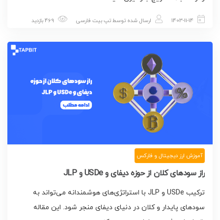
1403-11-14
ارسال شده توسط
تپ بیت فارسی
469 بازدید
آموزش ارز دیجیتال و فارکس
راز سودهای کلان از حوزه دیفای و USDe و JLP
ترکیب USDe و JLP با استراتژی‌های هوشمندانه می‌تواند به
سودهای پایدار و کلان در دنیای دیفای منجر شود. این مقاله